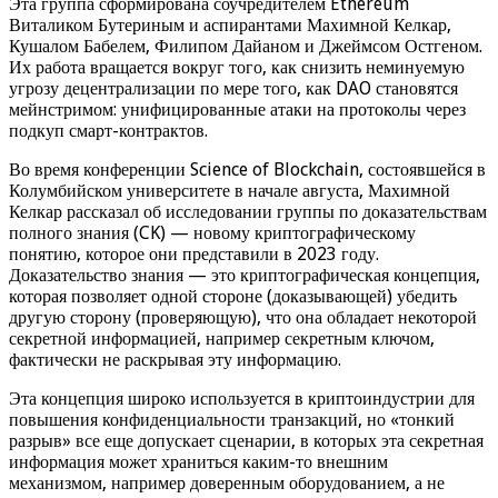
Эта группа сформирована соучредителем Ethereum
Виталиком Бутериным и аспирантами Махимной Келкар,
Кушалом Бабелем, Филипом Дайаном и Джеймсом Остгеном.
Их работа вращается вокруг того, как снизить неминуемую
угрозу децентрализации по мере того, как DAO становятся
мейнстримом: унифицированные атаки на протоколы через
подкуп смарт-контрактов.
Во время конференции Science of Blockchain, состоявшейся в
Колумбийском университете в начале августа, Махимной
Келкар рассказал об исследовании группы по доказательствам
полного знания (CK) — новому криптографическому
понятию, которое они представили в 2023 году.
Доказательство знания — это криптографическая концепция,
которая позволяет одной стороне (доказывающей) убедить
другую сторону (проверяющую), что она обладает некоторой
секретной информацией, например секретным ключом,
фактически не раскрывая эту информацию.
Эта концепция широко используется в криптоиндустрии для
повышения конфиденциальности транзакций, но «тонкий
разрыв» все еще допускает сценарии, в которых эта секретная
информация может храниться каким-то внешним
механизмом, например доверенным оборудованием, а не