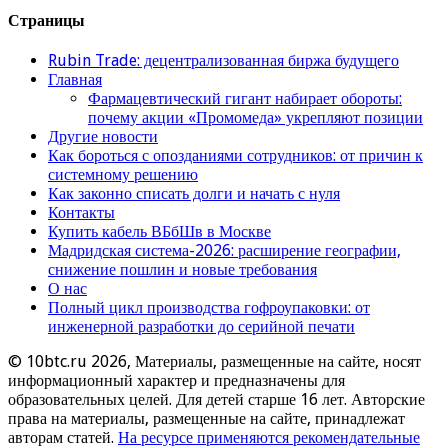
Страницы
Rubin Trade: децентрализованная биржа будущего
Главная
Фармацевтический гигант набирает обороты:
почему акции «Промомеда» укрепляют позиции
Другие новости
Как бороться с опозданиями сотрудников: от причин к
системному решению
Как законно списать долги и начать с нуля
Контакты
Купить кабель ВБбШв в Москве
Мадридская система-2026: расширение географии,
снижение пошлин и новые требования
О нас
Полный цикл производства гофроупаковки: от
инженерной разработки до серийной печати
© 10btc.ru 2026, Материалы, размещенные на сайте, носят
информационный характер и предназначены для
образовательных целей. Для детей старше 16 лет. Авторские
права на материалы, размещенные на сайте, принадлежат
авторам статей.
На ресурсе применяются рекомендательные