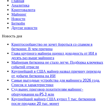
Главная
Аналитика
Криптовалюта
Майнинг
Новости
Биткойн
Другие новости
Новость дня
Криптосообщество не хочет бороться со спамом в
биткоине. В чем причина
Глава крупного майнера оценил доходность от ИИ в
десять раз выше майнинга
Майнерам биткоина не стало легче. Подборка ключевых
событий отрасли
Крупнейший в США майнер назвал причину перехода
от добычи биткоина на ИИ
Самые выгодные устройства для майнинга 2026 года.
Список и характеристики
Суд вынес приговор похитителям майнинг-
оборудования на ₽5,3 млн
Крупнейший майнер США купил 1 тыс. биткоинов
после продажи 20 тыс. монет