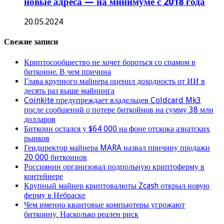
новые адреса — на минимуме с 2018 года
20.05.2024
Свежие записи
Криптосообщество не хочет бороться со спамом в
биткоине. В чем причина
Глава крупного майнера оценил доходность от ИИ в
десять раз выше майнинга
Coinkite предупреждает владельцев Coldcard Mk3
после сообщений о потере биткойнов на сумму 38 млн
долларов
Биткоин остался у $64 000 на фоне отскока азиатских
рынков
Гендиректор майнера MARA назвал причину продажи
20 000 биткоинов
Россиянин организовал подпольную криптоферму в
контейнере
Крупный майнер криптовалюты Zcash открыл новую
ферму в Небраске
Чем именно квантовые компьютеры угрожают
биткоину. Насколько реален риск