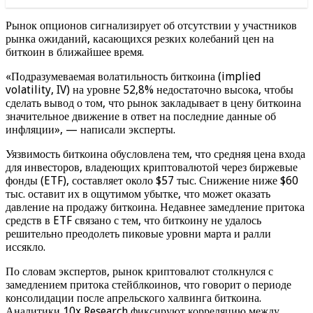
Рынок опционов сигнализирует об отсутствии у участников
рынка ожиданий, касающихся резких колебаний цен на
биткоин в ближайшее время.
«Подразумеваемая волатильность биткоина (implied
volatility, IV) на уровне 52,8% недостаточно высока, чтобы
сделать вывод о том, что рынок закладывает в цену биткоина
значительное движение в ответ на последние данные об
инфляции», — написали эксперты.
Уязвимость биткоина обусловлена тем, что средняя цена входа
для инвесторов, владеющих криптовалютой через биржевые
фонды (ETF), составляет около $57 тыс. Снижение ниже $60
тыс. оставит их в ощутимом убытке, что может оказать
давление на продажу биткоина. Недавнее замедление притока
средств в ETF связано с тем, что биткоину не удалось
решительно преодолеть пиковые уровни марта и ралли
иссякло.
По словам экспертов, рынок криптовалют столкнулся с
замедлением притока стейблкоинов, что говорит о периоде
консолидации после апрельского халвинга биткоина.
Аналитики 10x Research фиксируют корреляцию между