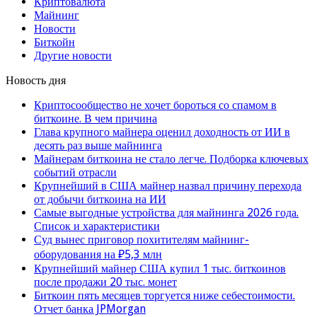
Криптовалюта
Майнинг
Новости
Биткойн
Другие новости
Новость дня
Криптосообщество не хочет бороться со спамом в
биткоине. В чем причина
Глава крупного майнера оценил доходность от ИИ в
десять раз выше майнинга
Майнерам биткоина не стало легче. Подборка ключевых
событий отрасли
Крупнейший в США майнер назвал причину перехода
от добычи биткоина на ИИ
Самые выгодные устройства для майнинга 2026 года.
Список и характеристики
Суд вынес приговор похитителям майнинг-
оборудования на ₽5,3 млн
Крупнейший майнер США купил 1 тыс. биткоинов
после продажи 20 тыс. монет
Биткоин пять месяцев торгуется ниже себестоимости.
Отчет банка JPMorgan