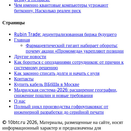
Чем именно квантовые компьютеры угрожают
биткоину. Насколько реален риск
Страницы
Rubin Trade: децентрализованная биржа будущего
Главная
Фармацевтический гигант набирает обороты:
почему акции «Промомеда» укрепляют позиции
Другие новости
Как бороться с опозданиями сотрудников: от причин к
системному решению
Как законно списать долги и начать с нуля
Контакты
Купить кабель ВБбШв в Москве
Мадридская система-2026: расширение географии,
снижение пошлин и новые требования
О нас
Полный цикл производства гофроупаковки: от
инженерной разработки до серийной печати
© 10btc.ru 2026, Материалы, размещенные на сайте, носят
информационный характер и предназначены для