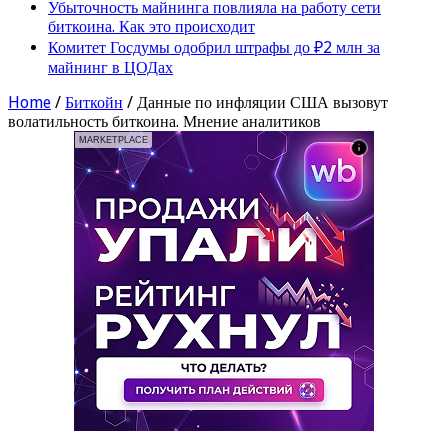
Убыточность майнинга повлияла на работу сети
биткоина. Как это происходит
Комитет Госдумы одобрил штрафы до ₽2 млн за
майнинг в ЦОДах
Home
/
Биткойн
/
Данные по инфляции США вызовут
волатильность биткоина. Мнение аналитиков
MARKETPLACE