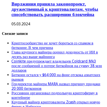
Вирджиния приняла законопроект,
дружественный к криптовалютам, чтобы
способствовать расширению блокчейна
05.03.2024
Свежие записи
Криптосообщество не хочет бороться со спамом в
биткоине. В чем причина
Глава крупного майнера оценил доходность от ИИ в
десять раз выше майнинга
Coinkite предупреждает владельцев Coldcard Mk3
после сообщений о потере биткойнов на сумму 38 млн
долларов
Биткоин остался у $64 000 на фоне отскока азиатских
рынков
Гендиректор майнера MARA назвал причину продажи
20 000 биткоинов
Россиянин организовал подпольную криптоферму в
контейнере
Крупный майнер криптовалюты Zcash открыл новую
ферму в Небраске