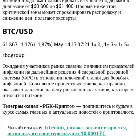
Биткоин продолжает балансировать на уровне поддержки в
диапазоне от $60 800 до $61 400. Прорыв ниже этой
критической зоны может спровоцировать распродажу и
снижение цен, полагают эксперты.
BTC/USD
61 867 -1 176 (-1,87%) May 14 17:37:21 1д 3д 1м 3м 1г 5л
rbc.group
Ожидания участников рынка связаны с влиянием показателей
инфляции на дальнейшие решения Федеральной резервной
системы (ФРС) в отношении ключевой ставки для борьбы с
инфляцией. Повышение процентных ставок, как правило,
оказывает давление на цену рискованных активов, к которым
относится биткоин.
Телеграм-канал «РБК-Крипто»
— подпишитесь и будьте в
курсе самых главных и актуальных новостей о криптовалюте.
Читайте также:
Litecoin, похоже, вот-вот взорвется,
поскольку оттенки серого купят 10 000 LTC