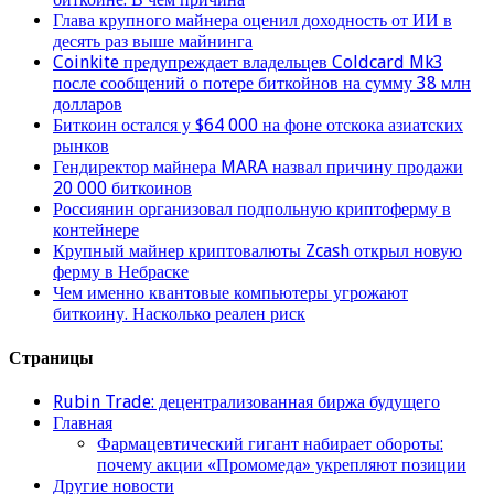
Глава крупного майнера оценил доходность от ИИ в
десять раз выше майнинга
Coinkite предупреждает владельцев Coldcard Mk3
после сообщений о потере биткойнов на сумму 38 млн
долларов
Биткоин остался у $64 000 на фоне отскока азиатских
рынков
Гендиректор майнера MARA назвал причину продажи
20 000 биткоинов
Россиянин организовал подпольную криптоферму в
контейнере
Крупный майнер криптовалюты Zcash открыл новую
ферму в Небраске
Чем именно квантовые компьютеры угрожают
биткоину. Насколько реален риск
Страницы
Rubin Trade: децентрализованная биржа будущего
Главная
Фармацевтический гигант набирает обороты:
почему акции «Промомеда» укрепляют позиции
Другие новости