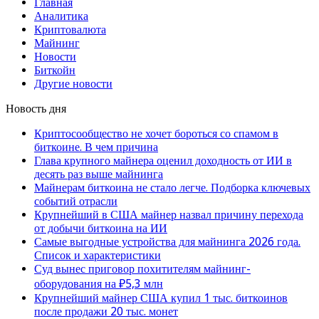
Главная
Аналитика
Криптовалюта
Майнинг
Новости
Биткойн
Другие новости
Новость дня
Криптосообщество не хочет бороться со спамом в
биткоине. В чем причина
Глава крупного майнера оценил доходность от ИИ в
десять раз выше майнинга
Майнерам биткоина не стало легче. Подборка ключевых
событий отрасли
Крупнейший в США майнер назвал причину перехода
от добычи биткоина на ИИ
Самые выгодные устройства для майнинга 2026 года.
Список и характеристики
Суд вынес приговор похитителям майнинг-
оборудования на ₽5,3 млн
Крупнейший майнер США купил 1 тыс. биткоинов
после продажи 20 тыс. монет