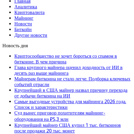
Главная
Аналитика
Криптовалюта
Майнинг
Новости
Биткойн
Другие новости
Новость дня
Криптосообщество не хочет бороться со спамом в
биткоине. В чем причина
Глава крупного майнера оценил доходность от ИИ в
десять раз выше майнинга
Майнерам биткоина не стало легче. Подборка ключевых
событий отрасли
Крупнейший в США майнер назвал причину перехода
от добычи биткоина на ИИ
Самые выгодные устройства для майнинга 2026 года.
Список и характеристики
Суд вынес приговор похитителям майнинг-
оборудования на ₽5,3 млн
Крупнейший майнер США купил 1 тыс. биткоинов
после продажи 20 тыс. монет