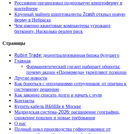
Россиянин организовал подпольную криптоферму в
контейнере
Крупный майнер криптовалюты Zcash открыл новую
ферму в Небраске
Чем именно квантовые компьютеры угрожают
биткоину. Насколько реален риск
Страницы
Rubin Trade: децентрализованная биржа будущего
Главная
Фармацевтический гигант набирает обороты:
почему акции «Промомеда» укрепляют позиции
Другие новости
Как бороться с опозданиями сотрудников: от причин к
системному решению
Как законно списать долги и начать с нуля
Контакты
Купить кабель ВБбШв в Москве
Мадридская система-2026: расширение географии,
снижение пошлин и новые требования
О нас
Полный цикл производства гофроупаковки: от