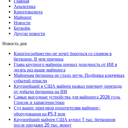
Главная
Аналитика
Криптовалюта
Майнинг
Новости
Биткойн
Другие новости
Новость дня
Криптосообщество не хочет бороться со спамом в
биткоине. В чем причина
Глава крупного майнера оценил доходность от ИИ в
десять раз выше майнинга
Майнерам биткоина не стало легче. Подборка ключевых
событий отрасли
Крупнейший в США майнер назвал причину перехода
от добычи биткоина на ИИ
Самые выгодные устройства для майнинга 2026 года.
Список и характеристики
Суд вынес приговор похитителям майнинг-
оборудования на ₽5,3 млн
Крупнейший майнер США купил 1 тыс. биткоинов
после продажи 20 тыс. монет