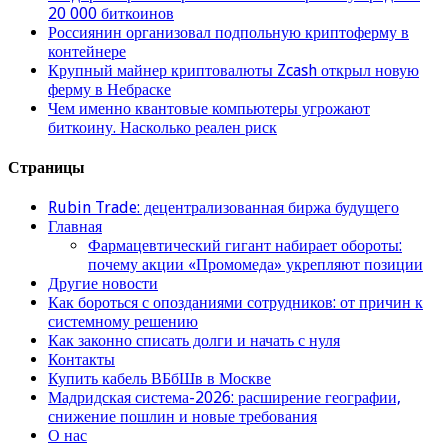
20 000 биткоинов
Россиянин организовал подпольную криптоферму в
контейнере
Крупный майнер криптовалюты Zcash открыл новую
ферму в Небраске
Чем именно квантовые компьютеры угрожают
биткоину. Насколько реален риск
Страницы
Rubin Trade: децентрализованная биржа будущего
Главная
Фармацевтический гигант набирает обороты:
почему акции «Промомеда» укрепляют позиции
Другие новости
Как бороться с опозданиями сотрудников: от причин к
системному решению
Как законно списать долги и начать с нуля
Контакты
Купить кабель ВБбШв в Москве
Мадридская система-2026: расширение географии,
снижение пошлин и новые требования
О нас