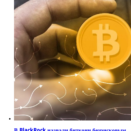
В BlackRock назвали биткоин безрисковым