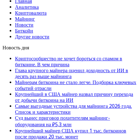
Главная
Аналитика
Криптовалюта
Майнинг
Новости
Биткойн
Другие новости
Новость дня
Криптосообщество не хочет бороться со спамом в
биткоине. В чем причина
Глава крупного майнера оценил доходность от ИИ в
десять раз выше майнинга
Майнерам биткоина не стало легче. Подборка ключевых
событий отрасли
Крупнейший в США майнер назвал причину перехода
от добычи биткоина на ИИ
Самые выгодные устройства для майнинга 2026 года.
Список и характеристики
Суд вынес приговор похитителям майнинг-
оборудования на ₽5,3 млн
Крупнейший майнер США купил 1 тыс. биткоинов
после продажи 20 тыс. монет