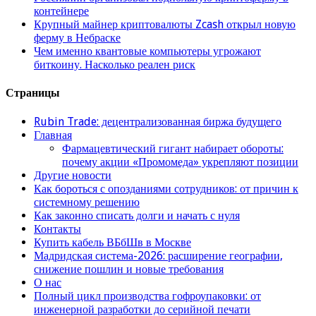
контейнере
Крупный майнер криптовалюты Zcash открыл новую
ферму в Небраске
Чем именно квантовые компьютеры угрожают
биткоину. Насколько реален риск
Страницы
Rubin Trade: децентрализованная биржа будущего
Главная
Фармацевтический гигант набирает обороты:
почему акции «Промомеда» укрепляют позиции
Другие новости
Как бороться с опозданиями сотрудников: от причин к
системному решению
Как законно списать долги и начать с нуля
Контакты
Купить кабель ВБбШв в Москве
Мадридская система-2026: расширение географии,
снижение пошлин и новые требования
О нас
Полный цикл производства гофроупаковки: от
инженерной разработки до серийной печати