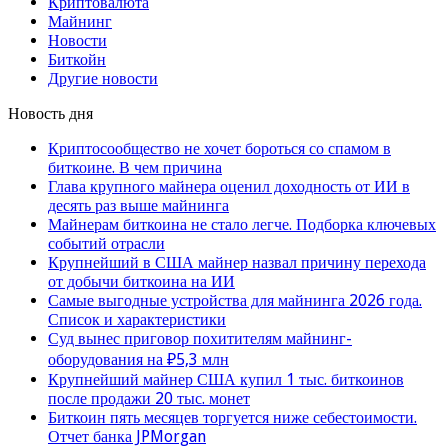
Криптовалюта
Майнинг
Новости
Биткойн
Другие новости
Новость дня
Криптосообщество не хочет бороться со спамом в
биткоине. В чем причина
Глава крупного майнера оценил доходность от ИИ в
десять раз выше майнинга
Майнерам биткоина не стало легче. Подборка ключевых
событий отрасли
Крупнейший в США майнер назвал причину перехода
от добычи биткоина на ИИ
Самые выгодные устройства для майнинга 2026 года.
Список и характеристики
Суд вынес приговор похитителям майнинг-
оборудования на ₽5,3 млн
Крупнейший майнер США купил 1 тыс. биткоинов
после продажи 20 тыс. монет
Биткоин пять месяцев торгуется ниже себестоимости.
Отчет банка JPMorgan