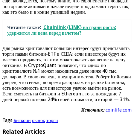
еще наблюдается, поэтому видно, что европейские площадки
по торговле акциями в начале недели продолжают терять так,
как это было и в конце ушедшей недели.
Читайте также:
Chainlink (LINK) на грани роста:
удержится ли цена перед взлетом?
Для рынка криптовалют большой интерес будут представлять
торги паями биткоин-ETF в США: если инвесторы будут их
массово продавать, то этом может оказать давление на цену
биткоина. В CryptoQuant полагают, что «дно» по
криптовалюте №1 может находиться даже ниже 40 тыс.
долларов. В свою очередь, предприниматель Роберт Кийосаки
уверен, что сейчас, во время распродаж на рынке биткоина,
есть возможность для инвесторов удачно выйти на рынок.
Если смотреть на биткоин и Ethereum, то за последние 7
дней первый потерял 24% своей стоимости, а второй — 31%.
Источник:
coinlife.com
Tags
Биткоин
рынок
торги
Related Articles