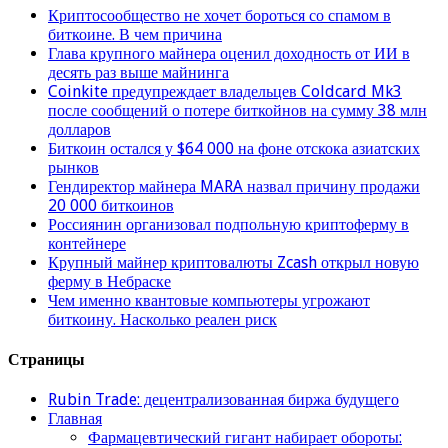
Криптосообщество не хочет бороться со спамом в
биткоине. В чем причина
Глава крупного майнера оценил доходность от ИИ в
десять раз выше майнинга
Coinkite предупреждает владельцев Coldcard Mk3
после сообщений о потере биткойнов на сумму 38 млн
долларов
Биткоин остался у $64 000 на фоне отскока азиатских
рынков
Гендиректор майнера MARA назвал причину продажи
20 000 биткоинов
Россиянин организовал подпольную криптоферму в
контейнере
Крупный майнер криптовалюты Zcash открыл новую
ферму в Небраске
Чем именно квантовые компьютеры угрожают
биткоину. Насколько реален риск
Страницы
Rubin Trade: децентрализованная биржа будущего
Главная
Фармацевтический гигант набирает обороты: