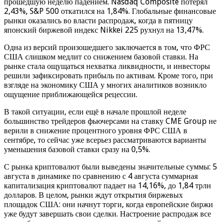
прошедшую неделю падением. Nasdaq Composite потерял
2,43%, S&P 500 откатился на 1,84%. Глобальные финансовые
рынки оказались во власти распродаж, когда в пятницу
японский биржевой индекс Nikkei 225 рухнул на 13,47%.
Одна из версий произошедшего заключается в том, что ФРС
США слишком медлит со снижением базовой ставки. На
рынке стала ощущаться нехватка ликвидности, и инвесторы
решили зафиксировать прибыль по активам. Кроме того, при
взгляде на экономику США у многих аналитиков возникло
ощущение приближающейся рецессии.
В такой ситуации, если ещё в начале прошлой неделе
большинство трейдеров фьючерсами на ставку CME Group не
верили в снижение процентного уровня ФРС США в
сентябре, то сейчас уже всерьез рассматриваются варианты
уменьшения базовой ставки сразу на 0,5%.
С рынка криптовалют были выведены значительные суммы: 5
августа в динамике по сравнению с 4 августа суммарная
капитализация криптовалют падает на 14,16%, до 1,84 трлн
долларов. В целом, рынки ждут открытия биржевых
площадок США: они начнут торги, когда европейские биржи
уже будут завершать свои сделки. Настроение распродаж все