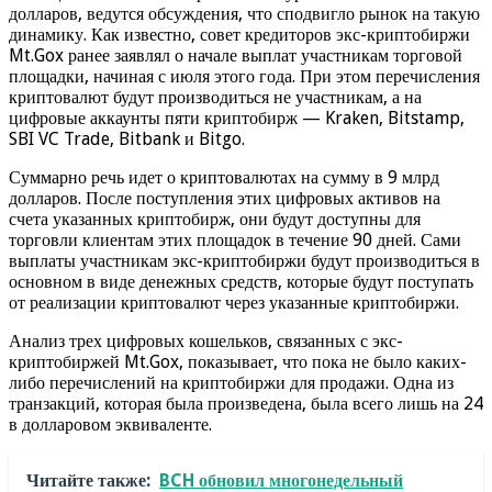
долларов, ведутся обсуждения, что сподвигло рынок на такую
динамику. Как известно, совет кредиторов экс-криптобиржи
Mt.Gox ранее заявлял о начале выплат участникам торговой
площадки, начиная с июля этого года. При этом перечисления
криптовалют будут производиться не участникам, а на
цифровые аккаунты пяти криптобирж — Kraken, Bitstamp,
SBI VC Trade, Bitbank и Bitgo.
Суммарно речь идет о криптовалютах на сумму в 9 млрд
долларов. После поступления этих цифровых активов на
счета указанных криптобирж, они будут доступны для
торговли клиентам этих площадок в течение 90 дней. Сами
выплаты участникам экс-криптобиржи будут производиться в
основном в виде денежных средств, которые будут поступать
от реализации криптовалют через указанные криптобиржи.
Анализ трех цифровых кошельков, связанных с экс-
криптобиржей Mt.Gox, показывает, что пока не было каких-
либо перечислений на криптобиржи для продажи. Одна из
транзакций, которая была произведена, была всего лишь на 24
в долларовом эквиваленте.
Читайте также:
BCH обновил многонедельный