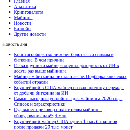
Главная
Аналитика
Криптовалюта
Майнинг
Новости
Биткойн
Другие новости
Новость дня
Криптосообщество не хочет бороться со спамом в
биткоине. В чем причина
Глава крупного майнера оценил доходность от ИИ в
десять раз выше майнинга
Майнерам биткоина не стало легче. Подборка ключевых
событий отрасли
Крупнейший в США майнер назвал причину перехода
от добычи биткоина на ИИ
Самые выгодные устройства для майнинга 2026 года.
Список и характеристики
Суд вынес приговор похитителям майнинг-
оборудования на ₽5,3 млн
Крупнейший майнер США купил 1 тыс. биткоинов
после продажи 20 тыс. монет