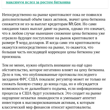
максимум вслед за ростом биткоина
Непосредственно на рынке криптовалют пока не появился
дополнительный объём таких активов, значит цена биткоина
снижается не из-за выплат кредиторам Mt.Gox. Но сами
ожидания таких выплат давят на рынок, однако это означает,
что в любом случае нынешнее снижение цены биткоина уже
отразило будущее поступление на рынок криптовалют в
размере 9 млрд долларов. И когда сами эти криптовалюты
окажутся непосредственно на рынке, то окажется, что
большая часть нисходящей коррекции цены биткоина уже
произошла.
Тем не менее, нужно обратить внимание на ещё одно
обстоятельство, которое негативно влияет на цену биткоина.
Дело в том, что опубликованные протоколы последнего
заседания ФРС США показали: регулятор может не только не
снижать базовую ставку до конца года, но и обсуждается
возможность ее дальнейшего подъема, если инфляционные
процессы в США будут усиливаться. Это создает на рынке
ощущение нехватки ликвидности и уменьшает аппетит
инвесторов к высокорискованным активам, к которым
классический мир финансов относит криптовалюты.