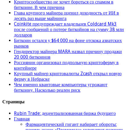
Криптосообщество не хочет бороться со спамом в
биткоине. В чем причина
Глава крупного майнера оценил доходность от ИИ в
десять раз выше майнинга
Coinkite предупреждает владельцев Coldcard Mk3
после сообщений о потере биткойнов на сумму 38 млн
долларов
Биткоин остался у $64 000 на фоне отскока азиатских
рынков
Гендиректор майнера MARA назвал причину продажи
20 000 биткоинов
Россиянин организовал подпольную криптоферму в
контейнере
Крупный майнер криптовалюты Zcash открыл новую
ферму в Небраске
Чем именно квантовые компьютеры угрожают
биткоину. Насколько реален риск
Страницы
Rubin Trade: децентрализованная биржа будущего
Главная
Фармацевтический гигант набирает обороты:
почему акции «Промомеда» укрепляют позиции