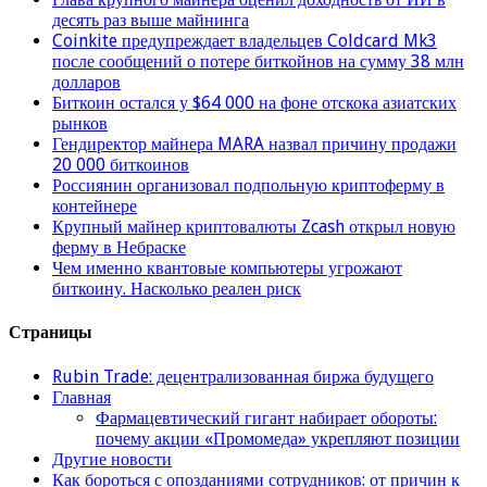
десять раз выше майнинга
Coinkite предупреждает владельцев Coldcard Mk3
после сообщений о потере биткойнов на сумму 38 млн
долларов
Биткоин остался у $64 000 на фоне отскока азиатских
рынков
Гендиректор майнера MARA назвал причину продажи
20 000 биткоинов
Россиянин организовал подпольную криптоферму в
контейнере
Крупный майнер криптовалюты Zcash открыл новую
ферму в Небраске
Чем именно квантовые компьютеры угрожают
биткоину. Насколько реален риск
Страницы
Rubin Trade: децентрализованная биржа будущего
Главная
Фармацевтический гигант набирает обороты:
почему акции «Промомеда» укрепляют позиции
Другие новости
Как бороться с опозданиями сотрудников: от причин к