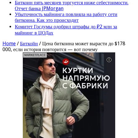
Биткоин пять месяцев торгуется ниже себестоимости.
Отчет банка JPMorgan
Убыточность майнинга повлияла на работу сети
биткоина. Как это происходит
Комитет Госдумы одобрил штрафы до ₽2 млн за
майнинг в ЦОДах
Home
/
Биткойн
/
Цена биткоина может вырасти до $178
000, если история повторится — вот почему
MARKETPLACE