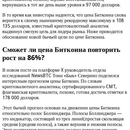
вернувшись в тот же день выше уровня в 97 000 долларов.
В то время как инвесторы надеются, что цена Биткоина снова
вернется к своему нынешнему рекордному максимуму в 108
135 долларов, известный криптовалютный аналитик
выдвинул смелую цель для лидера рынка. Ниже приводится
обоснование новой бычьей цели по цене Биткоина.
Сможет ли цена Биткоина повторить
рост на 86%?
В новом посте на платформе X руководитель отдела
исследований NewsBTC Тони «Бык» Северино поделился
интересным прогнозом цены Биткоин. По словам
криптовалютного аналитика, сертифицированного CMT,
флагманская криптовалюта, похоже, готова достичь отметки в
178 000 долларов.
Этот бычий прогноз основан на движении цены Биткоина
относительно полос Боллинджера. Полосы Боллинджера —
это индикатор, состоящий из трех линий;простая скользящая
средняя (средняя полоса), а также верхняя и нижняя полосы.
Этот инструмент технического анализа помогает оценить