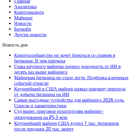
Главная
Аналитика
Криптовалюта
Майнинг
Новости
Биткойн
Другие новости
Новость дня
Криптосообщество не хочет бороться со спамом в
биткоине. В чем причина
Глава крупного майнера оценил доходность от ИИ в
десять раз выше майнинга
Майнерам биткоина не стало легче. Подборка ключевых
событий отрасли
Крупнейший в США майнер назвал причину перехода
от добычи биткоина на ИИ
Самые выгодные устройства для майнинга 2026 года.
Список и характеристики
Суд вынес приговор похитителям майнинг-
оборудования на ₽5,3 млн
Крупнейший майнер США купил 1 тыс. биткоинов
после продажи 20 тыс. монет