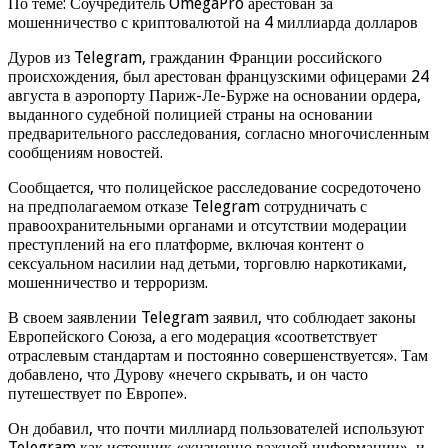
По теме: Соучредитель OmegaPro арестован за
мошенничество с криптовалютой на 4 миллиарда долларов
Дуров из Telegram, гражданин Франции российского
происхождения, был арестован французскими офицерами 24
августа в аэропорту Париж-Ле-Бурже на основании ордера,
выданного судебной полицией страны на основании
предварительного расследования, согласно многочисленным
сообщениям новостей.
Сообщается, что полицейское расследование сосредоточено
на предполагаемом отказе Telegram сотрудничать с
правоохранительными органами и отсутствии модерации
преступлений на его платформе, включая контент о
сексуальном насилии над детьми, торговлю наркотиками,
мошенничество и терроризм.
В своем заявлении Telegram заявил, что соблюдает законы
Европейского Союза, а его модерация «соответствует
отраслевым стандартам и постоянно совершенствуется». Там
добавлено, что Дурову «нечего скрывать, и он часто
путешествует по Европе».
Он добавил, что почти миллиард пользователей используют
Telegram как источник «жизненно важной информации», и