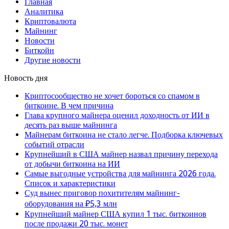
Главная
Аналитика
Криптовалюта
Майнинг
Новости
Биткойн
Другие новости
Новость дня
Криптосообщество не хочет бороться со спамом в
биткоине. В чем причина
Глава крупного майнера оценил доходность от ИИ в
десять раз выше майнинга
Майнерам биткоина не стало легче. Подборка ключевых
событий отрасли
Крупнейший в США майнер назвал причину перехода
от добычи биткоина на ИИ
Самые выгодные устройства для майнинга 2026 года.
Список и характеристики
Суд вынес приговор похитителям майнинг-
оборудования на ₽5,3 млн
Крупнейший майнер США купил 1 тыс. биткоинов
после продажи 20 тыс. монет