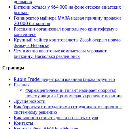
долларов
Биткоин остался у $64 000 на фоне отскока азиатских
рынков
Гендиректор майнера MARA назвал причину продажи
20 000 биткоинов
Россиянин организовал подпольную криптоферму в
контейнере
Крупный майнер криптовалюты Zcash открыл новую
ферму в Небраске
Чем именно квантовые компьютеры угрожают
биткоину. Насколько реален риск
Страницы
Rubin Trade: децентрализованная биржа будущего
Главная
Фармацевтический гигант набирает обороты:
почему акции «Промомеда» укрепляют позиции
Другие новости
Как бороться с опозданиями сотрудников: от причин к
системному решению
Как законно списать долги и начать с нуля
Контакты
Купить кабель ВБбШв в Москве