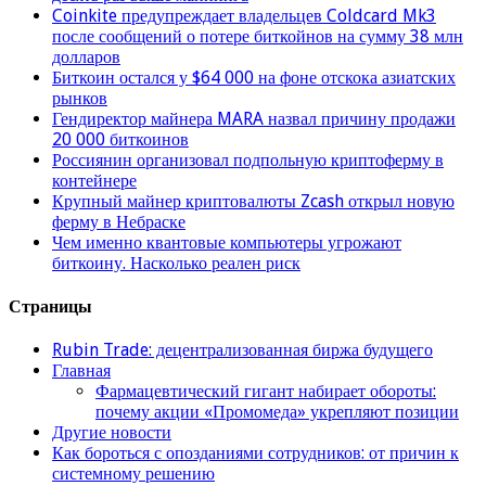
Coinkite предупреждает владельцев Coldcard Mk3
после сообщений о потере биткойнов на сумму 38 млн
долларов
Биткоин остался у $64 000 на фоне отскока азиатских
рынков
Гендиректор майнера MARA назвал причину продажи
20 000 биткоинов
Россиянин организовал подпольную криптоферму в
контейнере
Крупный майнер криптовалюты Zcash открыл новую
ферму в Небраске
Чем именно квантовые компьютеры угрожают
биткоину. Насколько реален риск
Страницы
Rubin Trade: децентрализованная биржа будущего
Главная
Фармацевтический гигант набирает обороты:
почему акции «Промомеда» укрепляют позиции
Другие новости
Как бороться с опозданиями сотрудников: от причин к
системному решению