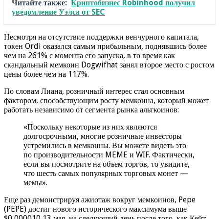
Читайте также:
Криптобизнес Robinhood получил
уведомление Уэлса от SEC
Несмотря на отсутствие поддержки венчурного капитала,
токен Ordi оказался самым прибыльным, поднявшись более
чем на 261% с момента его запуска, в то время как
скандальный мемкоин Dogwifhat занял второе место с ростом
цены более чем на 117%.
По словам Лиана, розничный интерес стал основным
фактором, способствующим росту мемкоина, который может
работать независимо от сегмента рынка альткоинов:
«Поскольку некоторые из них являются
долгосрочными, многие розничные инвесторы
устремились в мемкоины. Вы можете видеть это
по производительности MEME и WIF. Фактически,
если вы посмотрите на объем торгов, то увидите,
что шесть самых популярных торговых монет —
мемы».
Еще раз демонстрируя ажиотаж вокруг мемкоинов, Pepe
(PEPE) достиг нового исторического максимума выше
$0,000010 13 мая, на следующий день после того, как Кейт