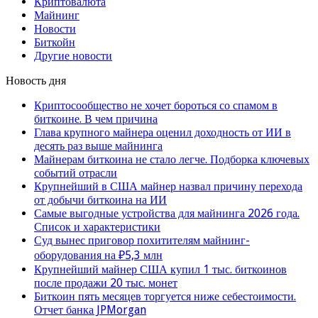
Криптовалюта
Майнинг
Новости
Биткойн
Другие новости
Новость дня
Криптосообщество не хочет бороться со спамом в
биткоине. В чем причина
Глава крупного майнера оценил доходность от ИИ в
десять раз выше майнинга
Майнерам биткоина не стало легче. Подборка ключевых
событий отрасли
Крупнейший в США майнер назвал причину перехода
от добычи биткоина на ИИ
Самые выгодные устройства для майнинга 2026 года.
Список и характеристики
Суд вынес приговор похитителям майнинг-
оборудования на ₽5,3 млн
Крупнейший майнер США купил 1 тыс. биткоинов
после продажи 20 тыс. монет
Биткоин пять месяцев торгуется ниже себестоимости.
Отчет банка JPMorgan