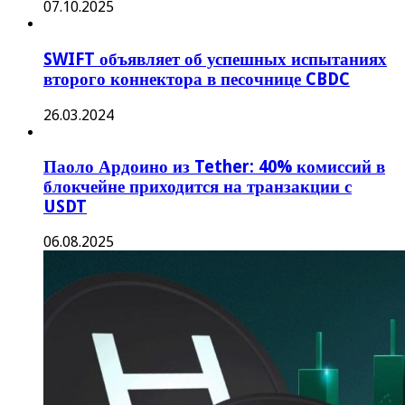
07.10.2025
SWIFT объявляет об успешных испытаниях
второго коннектора в песочнице CBDC
26.03.2024
Паоло Ардоино из Tether: 40% комиссий в
блокчейне приходится на транзакции с
USDT
06.08.2025