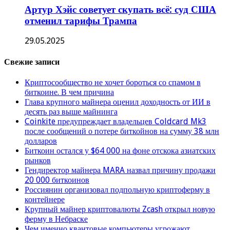
Артур Хэйс советует скупать всё: суд США
отменил тарифы Трампа
29.05.2025
Свежие записи
Криптосообщество не хочет бороться со спамом в
биткоине. В чем причина
Глава крупного майнера оценил доходность от ИИ в
десять раз выше майнинга
Coinkite предупреждает владельцев Coldcard Mk3
после сообщений о потере биткойнов на сумму 38 млн
долларов
Биткоин остался у $64 000 на фоне отскока азиатских
рынков
Гендиректор майнера MARA назвал причину продажи
20 000 биткоинов
Россиянин организовал подпольную криптоферму в
контейнере
Крупный майнер криптовалюты Zcash открыл новую
ферму в Небраске
Чем именно квантовые компьютеры угрожают