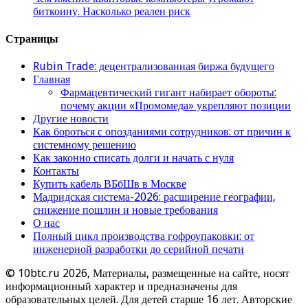
биткоину. Насколько реален риск
Страницы
Rubin Trade: децентрализованная биржа будущего
Главная
Фармацевтический гигант набирает обороты:
почему акции «Промомеда» укрепляют позиции
Другие новости
Как бороться с опозданиями сотрудников: от причин к
системному решению
Как законно списать долги и начать с нуля
Контакты
Купить кабель ВБбШв в Москве
Мадридская система-2026: расширение географии,
снижение пошлин и новые требования
О нас
Полный цикл производства гофроупаковки: от
инженерной разработки до серийной печати
© 10btc.ru 2026, Материалы, размещенные на сайте, носят
информационный характер и предназначены для
образовательных целей. Для детей старше 16 лет. Авторские