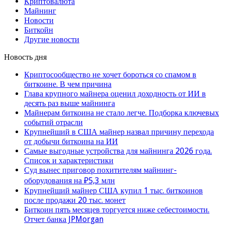
Криптовалюта
Майнинг
Новости
Биткойн
Другие новости
Новость дня
Криптосообщество не хочет бороться со спамом в
биткоине. В чем причина
Глава крупного майнера оценил доходность от ИИ в
десять раз выше майнинга
Майнерам биткоина не стало легче. Подборка ключевых
событий отрасли
Крупнейший в США майнер назвал причину перехода
от добычи биткоина на ИИ
Самые выгодные устройства для майнинга 2026 года.
Список и характеристики
Суд вынес приговор похитителям майнинг-
оборудования на ₽5,3 млн
Крупнейший майнер США купил 1 тыс. биткоинов
после продажи 20 тыс. монет
Биткоин пять месяцев торгуется ниже себестоимости.
Отчет банка JPMorgan