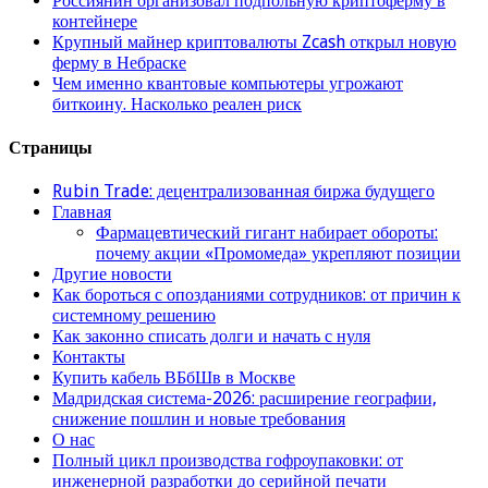
Россиянин организовал подпольную криптоферму в
контейнере
Крупный майнер криптовалюты Zcash открыл новую
ферму в Небраске
Чем именно квантовые компьютеры угрожают
биткоину. Насколько реален риск
Страницы
Rubin Trade: децентрализованная биржа будущего
Главная
Фармацевтический гигант набирает обороты:
почему акции «Промомеда» укрепляют позиции
Другие новости
Как бороться с опозданиями сотрудников: от причин к
системному решению
Как законно списать долги и начать с нуля
Контакты
Купить кабель ВБбШв в Москве
Мадридская система-2026: расширение географии,
снижение пошлин и новые требования
О нас
Полный цикл производства гофроупаковки: от
инженерной разработки до серийной печати