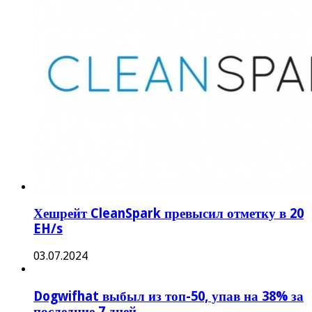
Хешрейт CleanSpark превысил отметку в 20
EH/s
03.07.2024
Dogwifhat выбыл из топ-50, упав на 38% за
последние 7 дней