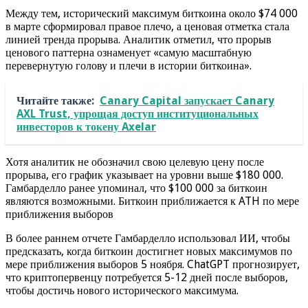
Между тем, исторический максимум биткоина около $74 000
в марте сформировал правое плечо, а ценовая отметка стала
линией тренда прорыва. Аналитик отметил, что прорыв
ценового паттерна ознаменует «самую масштабную
перевернутую голову и плечи в истории биткоина».
Читайте также:
Canary Capital запускает Canary
AXL Trust, упрощая доступ институциональных
инвесторов к токену Axelar
Хотя аналитик не обозначил свою целевую цену после
прорыва, его график указывает на уровни выше $180 000.
Гамбарделло ранее упоминал, что $100 000 за биткоин
являются возможными. Биткоин приближается к ATH по мере
приближения выборов
В более раннем отчете Гамбарделло использовал ИИ, чтобы
предсказать, когда биткоин достигнет новых максимумов по
мере приближения выборов 5 ноября. ChatGPT прогнозирует,
что криптопервенцу потребуется 5-12 дней после выборов,
чтобы достичь нового исторического максимума.