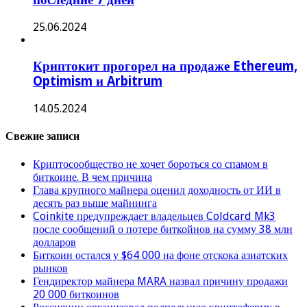
25.06.2024
Криптокит прогорел на продаже Ethereum,
Optimism и Arbitrum
14.05.2024
Свежие записи
Криптосообщество не хочет бороться со спамом в
биткоине. В чем причина
Глава крупного майнера оценил доходность от ИИ в
десять раз выше майнинга
Coinkite предупреждает владельцев Coldcard Mk3
после сообщений о потере биткойнов на сумму 38 млн
долларов
Биткоин остался у $64 000 на фоне отскока азиатских
рынков
Гендиректор майнера MARA назвал причину продажи
20 000 биткоинов