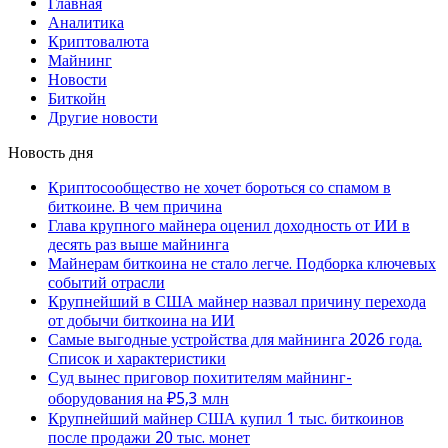
Главная
Аналитика
Криптовалюта
Майнинг
Новости
Биткойн
Другие новости
Новость дня
Криптосообщество не хочет бороться со спамом в
биткоине. В чем причина
Глава крупного майнера оценил доходность от ИИ в
десять раз выше майнинга
Майнерам биткоина не стало легче. Подборка ключевых
событий отрасли
Крупнейший в США майнер назвал причину перехода
от добычи биткоина на ИИ
Самые выгодные устройства для майнинга 2026 года.
Список и характеристики
Суд вынес приговор похитителям майнинг-
оборудования на ₽5,3 млн
Крупнейший майнер США купил 1 тыс. биткоинов
после продажи 20 тыс. монет