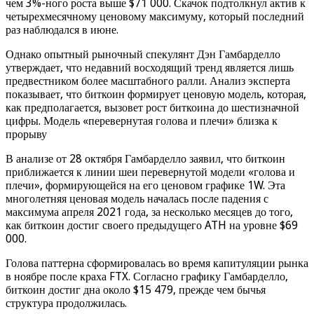
чем 3%-ного роста выше $71 000. Скачок подтолкнул актив к
четырехмесячному ценовому максимуму, который последний
раз наблюдался в июне.
Однако опытный рыночный спекулянт Дэн Гамбарделло
утверждает, что недавний восходящий тренд является лишь
предвестником более масштабного ралли. Анализ эксперта
показывает, что биткоин формирует ценовую модель, которая,
как предполагается, вызовет рост биткоина до шестизначной
цифры. Модель «перевернутая голова и плечи» близка к
прорыву
В анализе от 28 октября Гамбарделло заявил, что биткоин
приближается к линии шеи перевернутой модели «голова и
плечи», формирующейся на его ценовом графике 1W. Эта
многолетняя ценовая модель началась после падения с
максимума апреля 2021 года, за несколько месяцев до того,
как биткоин достиг своего предыдущего ATH на уровне $69
000.
Голова паттерна сформировалась во время капитуляции рынка
в ноябре после краха FTX. Согласно графику Гамбарделло,
биткоин достиг дна около $15 479, прежде чем бычья
структура продолжилась.