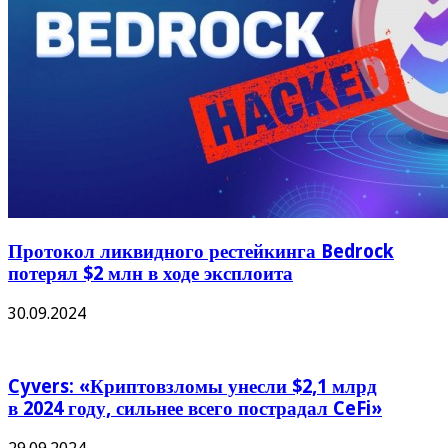
Протокол ликвидного рестейкинга Bedrock
потерял $2 млн в ходе эксплоита
30.09.2024
Cyvers: «Криптовзломы унесли $2,1 млрд
в 2024 году, сильнее всего пострадал CeFi»