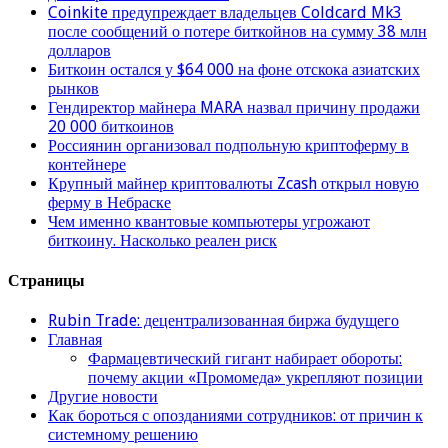
Coinkite предупреждает владельцев Coldcard Mk3
после сообщений о потере биткойнов на сумму 38 млн
долларов
Биткоин остался у $64 000 на фоне отскока азиатских
рынков
Гендиректор майнера MARA назвал причину продажи
20 000 биткоинов
Россиянин организовал подпольную криптоферму в
контейнере
Крупный майнер криптовалюты Zcash открыл новую
ферму в Небраске
Чем именно квантовые компьютеры угрожают
биткоину. Насколько реален риск
Страницы
Rubin Trade: децентрализованная биржа будущего
Главная
Фармацевтический гигант набирает обороты:
почему акции «Промомеда» укрепляют позиции
Другие новости
Как бороться с опозданиями сотрудников: от причин к
системному решению