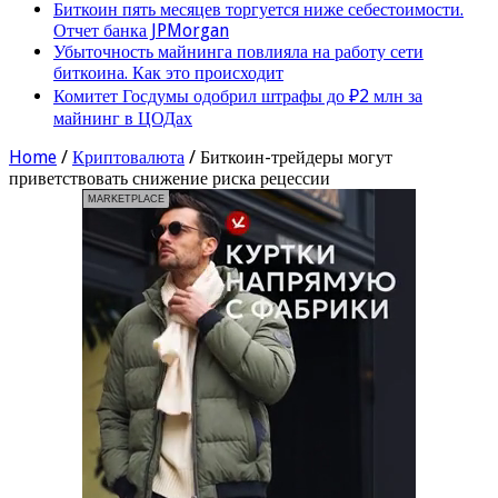
Биткоин пять месяцев торгуется ниже себестоимости.
Отчет банка JPMorgan
Убыточность майнинга повлияла на работу сети
биткоина. Как это происходит
Комитет Госдумы одобрил штрафы до ₽2 млн за
майнинг в ЦОДах
Home
/
Криптовалюта
/
Биткоин-трейдеры могут
приветствовать снижение риска рецессии
MARKETPLACE