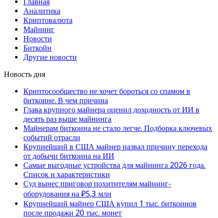
Главная
Аналитика
Криптовалюта
Майнинг
Новости
Биткойн
Другие новости
Новость дня
Криптосообщество не хочет бороться со спамом в
биткоине. В чем причина
Глава крупного майнера оценил доходность от ИИ в
десять раз выше майнинга
Майнерам биткоина не стало легче. Подборка ключевых
событий отрасли
Крупнейший в США майнер назвал причину перехода
от добычи биткоина на ИИ
Самые выгодные устройства для майнинга 2026 года.
Список и характеристики
Суд вынес приговор похитителям майнинг-
оборудования на ₽5,3 млн
Крупнейший майнер США купил 1 тыс. биткоинов
после продажи 20 тыс. монет