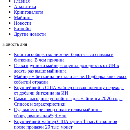
Главная
Аналитика
Криптовалюта
Майнинг
Новости
Биткойн
Другие новости
Новость дня
Криптосообщество не хочет бороться со спамом в
биткоине. В чем причина
Глава крупного майнера оценил доходность от ИИ в
десять раз выше майнинга
Майнерам биткоина не стало легче. Подборка ключевых
событий отрасли
Крупнейший в США майнер назвал причину перехода
от добычи биткоина на ИИ
Самые выгодные устройства для майнинга 2026 года.
Список и характеристики
Суд вынес приговор похитителям майнинг-
оборудования на ₽5,3 млн
Крупнейший майнер США купил 1 тыс. биткоинов
после продажи 20 тыс. монет