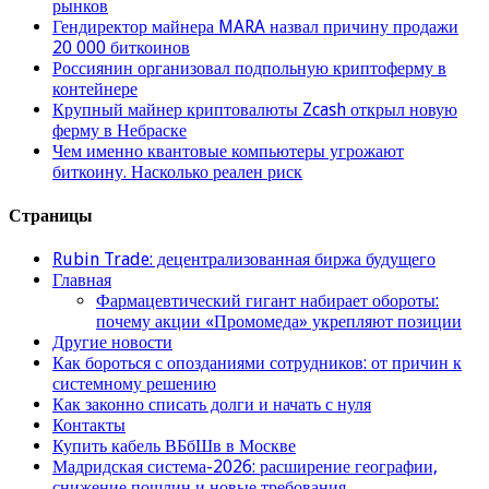
рынков
Гендиректор майнера MARA назвал причину продажи
20 000 биткоинов
Россиянин организовал подпольную криптоферму в
контейнере
Крупный майнер криптовалюты Zcash открыл новую
ферму в Небраске
Чем именно квантовые компьютеры угрожают
биткоину. Насколько реален риск
Страницы
Rubin Trade: децентрализованная биржа будущего
Главная
Фармацевтический гигант набирает обороты:
почему акции «Промомеда» укрепляют позиции
Другие новости
Как бороться с опозданиями сотрудников: от причин к
системному решению
Как законно списать долги и начать с нуля
Контакты
Купить кабель ВБбШв в Москве
Мадридская система-2026: расширение географии,
снижение пошлин и новые требования