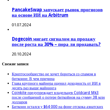
PancakeSwap запускает рынок прогнозов
на основе ИИ на Arbitrum
01.07.2024
Dogecoin мигает сигналом на продажу
после роста на 30% – пора ли продавать?
20.10.2024
Свежие записи
Криптосообщество не хочет бороться со спамом в
биткоине. В чем причина
Глава крупного майнера оценил доходность от ИИ в
десять раз выше майнинга
Coinkite предупреждает владельцев Coldcard Mk3
после сообщений о потере биткойнов на сумму 38 млн
долларов
Биткоин остался у $64 000 на фоне отскока азиатских