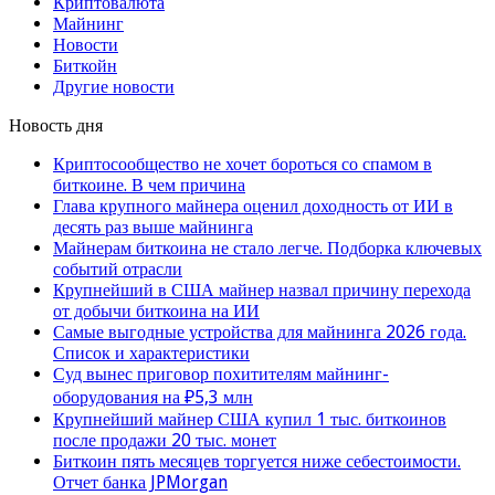
Криптовалюта
Майнинг
Новости
Биткойн
Другие новости
Новость дня
Криптосообщество не хочет бороться со спамом в
биткоине. В чем причина
Глава крупного майнера оценил доходность от ИИ в
десять раз выше майнинга
Майнерам биткоина не стало легче. Подборка ключевых
событий отрасли
Крупнейший в США майнер назвал причину перехода
от добычи биткоина на ИИ
Самые выгодные устройства для майнинга 2026 года.
Список и характеристики
Суд вынес приговор похитителям майнинг-
оборудования на ₽5,3 млн
Крупнейший майнер США купил 1 тыс. биткоинов
после продажи 20 тыс. монет
Биткоин пять месяцев торгуется ниже себестоимости.
Отчет банка JPMorgan