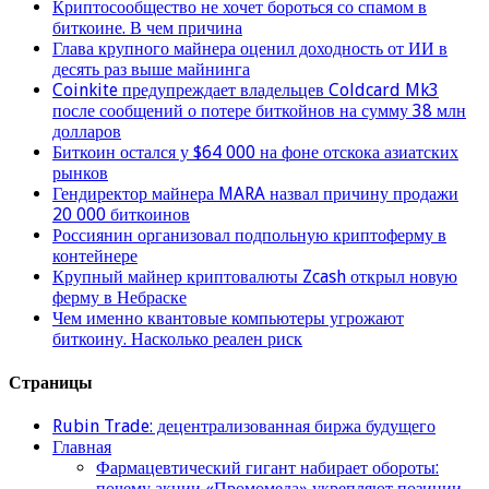
Криптосообщество не хочет бороться со спамом в
биткоине. В чем причина
Глава крупного майнера оценил доходность от ИИ в
десять раз выше майнинга
Coinkite предупреждает владельцев Coldcard Mk3
после сообщений о потере биткойнов на сумму 38 млн
долларов
Биткоин остался у $64 000 на фоне отскока азиатских
рынков
Гендиректор майнера MARA назвал причину продажи
20 000 биткоинов
Россиянин организовал подпольную криптоферму в
контейнере
Крупный майнер криптовалюты Zcash открыл новую
ферму в Небраске
Чем именно квантовые компьютеры угрожают
биткоину. Насколько реален риск
Страницы
Rubin Trade: децентрализованная биржа будущего
Главная
Фармацевтический гигант набирает обороты:
почему акции «Промомеда» укрепляют позиции