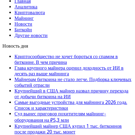
Главная
Аналитика
Криптовалюта
Майнинг
Новости
Биткойн
Другие новости
Новость дня
Криптосообщество не хочет бороться со спамом в
биткоине. В чем причина
Глава крупного майнера оценил доходность от ИИ в
десять раз выше майнинга
Майнерам биткоина не стало легче. Подборка ключевых
событий отрасли
Крупнейший в США майнер назвал причину перехода
от добычи биткоина на ИИ
Самые выгодные устройства для майнинга 2026 года.
Список и характеристики
Суд вынес приговор похитителям майнинг-
оборудования на ₽5,3 млн
Крупнейший майнер США купил 1 тыс. биткоинов
после продажи 20 тыс. монет