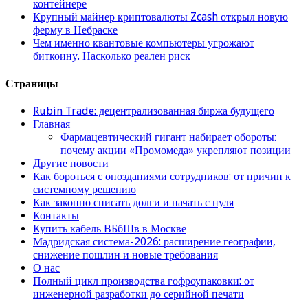
контейнере
Крупный майнер криптовалюты Zcash открыл новую
ферму в Небраске
Чем именно квантовые компьютеры угрожают
биткоину. Насколько реален риск
Страницы
Rubin Trade: децентрализованная биржа будущего
Главная
Фармацевтический гигант набирает обороты:
почему акции «Промомеда» укрепляют позиции
Другие новости
Как бороться с опозданиями сотрудников: от причин к
системному решению
Как законно списать долги и начать с нуля
Контакты
Купить кабель ВБбШв в Москве
Мадридская система-2026: расширение географии,
снижение пошлин и новые требования
О нас
Полный цикл производства гофроупаковки: от
инженерной разработки до серийной печати