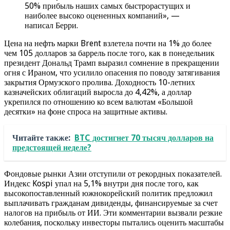
50% прибыль наших самых быстрорастущих и
наиболее высоко оцененных компаний», —
написал Берри.
Цена на нефть марки Brent взлетела почти на 1% до более
чем 105 долларов за баррель после того, как в понедельник
президент Дональд Трамп выразил сомнение в прекращении
огня с Ираном, что усилило опасения по поводу затягивания
закрытия Ормузского пролива. Доходность 10-летних
казначейских облигаций выросла до 4,42%, а доллар
укрепился по отношению ко всем валютам «Большой
десятки» на фоне спроса на защитные активы.
Читайте также:
BTC достигнет 70 тысяч долларов на
предстоящей неделе?
Фондовые рынки Азии отступили от рекордных показателей.
Индекс Kospi упал на 5,1% внутри дня после того, как
высокопоставленный южнокорейский политик предложил
выплачивать гражданам дивиденды, финансируемые за счет
налогов на прибыль от ИИ. Эти комментарии вызвали резкие
колебания, поскольку инвесторы пытались оценить масштабы