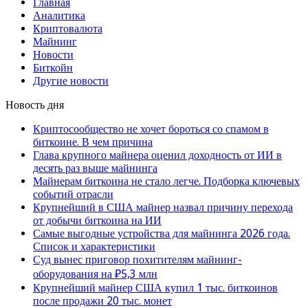
Главная
Аналитика
Криптовалюта
Майнинг
Новости
Биткойн
Другие новости
Новость дня
Криптосообщество не хочет бороться со спамом в
биткоине. В чем причина
Глава крупного майнера оценил доходность от ИИ в
десять раз выше майнинга
Майнерам биткоина не стало легче. Подборка ключевых
событий отрасли
Крупнейший в США майнер назвал причину перехода
от добычи биткоина на ИИ
Самые выгодные устройства для майнинга 2026 года.
Список и характеристики
Суд вынес приговор похитителям майнинг-
оборудования на ₽5,3 млн
Крупнейший майнер США купил 1 тыс. биткоинов
после продажи 20 тыс. монет