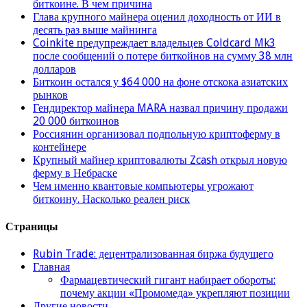
биткоине. В чем причина
Глава крупного майнера оценил доходность от ИИ в
десять раз выше майнинга
Coinkite предупреждает владельцев Coldcard Mk3
после сообщений о потере биткойнов на сумму 38 млн
долларов
Биткоин остался у $64 000 на фоне отскока азиатских
рынков
Гендиректор майнера MARA назвал причину продажи
20 000 биткоинов
Россиянин организовал подпольную криптоферму в
контейнере
Крупный майнер криптовалюты Zcash открыл новую
ферму в Небраске
Чем именно квантовые компьютеры угрожают
биткоину. Насколько реален риск
Страницы
Rubin Trade: децентрализованная биржа будущего
Главная
Фармацевтический гигант набирает обороты:
почему акции «Промомеда» укрепляют позиции
Другие новости