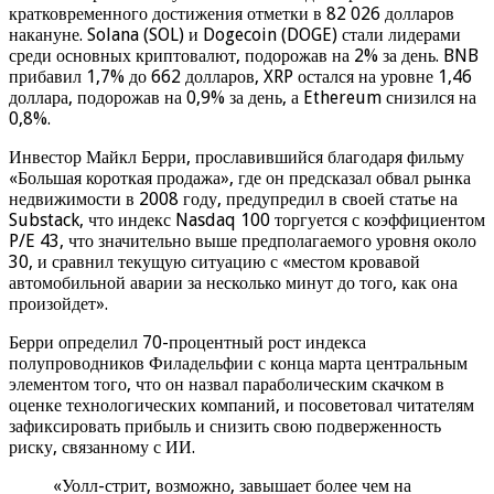
кратковременного достижения отметки в 82 026 долларов
накануне. Solana (SOL) и Dogecoin (DOGE) стали лидерами
среди основных криптовалют, подорожав на 2% за день. BNB
прибавил 1,7% до 662 долларов, XRP остался на уровне 1,46
доллара, подорожав на 0,9% за день, а Ethereum снизился на
0,8%.
Инвестор Майкл Берри, прославившийся благодаря фильму
«Большая короткая продажа», где он предсказал обвал рынка
недвижимости в 2008 году, предупредил в своей статье на
Substack, что индекс Nasdaq 100 торгуется с коэффициентом
P/E 43, что значительно выше предполагаемого уровня около
30, и сравнил текущую ситуацию с «местом кровавой
автомобильной аварии за несколько минут до того, как она
произойдет».
Берри определил 70-процентный рост индекса
полупроводников Филадельфии с конца марта центральным
элементом того, что он назвал параболическим скачком в
оценке технологических компаний, и посоветовал читателям
зафиксировать прибыль и снизить свою подверженность
риску, связанному с ИИ.
«Уолл-стрит, возможно, завышает более чем на