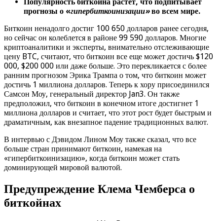
Популярность биткоина растет, что подпитывает
прогнозы о «
гипербиткоинизации»
во всем мире.
Биткоин ненадолго достиг 100 650 долларов ранее сегодня,
но сейчас он колеблется в районе 99 590 долларов. Многие
криптоаналитики и эксперты, внимательно отслеживающие
цену BTC, считают, что биткоин все еще может достичь $120
000, $200 000 или даже больше. Это перекликается с более
ранним прогнозом Эрика Трампа о том, что биткоин может
достичь 1 миллиона долларов. Теперь к хору присоединился
Самсон Моу, генеральный директор Jan3. Он также
предположил, что биткоин в конечном итоге достигнет 1
миллиона долларов и считает, что этот рост будет быстрым и
драматичным, как внезапное падение традиционных валют.
В интервью с Дэвидом Лином Моу также сказал, что все
больше стран принимают биткоин, намекая на
«гипербиткоинизацию», когда биткоин может стать
доминирующей мировой валютой.
Предупреждение Клема Чемберса о
биткойнах