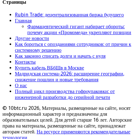
Страницы
Rubin Trade: децентрализованная биржа будущего
Главная
Фармацевтический гигант набирает обороты:
почему акции «Промомеда» укрепляют позиции
Другие новости
Как бороться с опозданиями сотрудников: от причин к
системному решению
Как законно списать долги и начать с нуля
Контакты
Купить кабель ВБбШв в Москве
Мадридская система-2026: расширение географии,
снижение пошлин и новые требования
О нас
Полный цикл производства гофроупаковки: от
инженерной разработки до серийной печати
© 10btc.ru 2026, Материалы, размещенные на сайте, носят
информационный характер и предназначены для
образовательных целей. Для детей старше 16 лет. Авторские
права на материалы, размещенные на сайте, принадлежат
авторам статей.
На ресурсе применяются рекомендательные
технологии