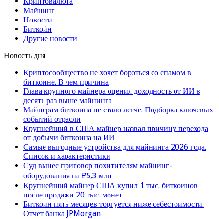
Криптовалюта
Майнинг
Новости
Биткойн
Другие новости
Новость дня
Криптосообщество не хочет бороться со спамом в
биткоине. В чем причина
Глава крупного майнера оценил доходность от ИИ в
десять раз выше майнинга
Майнерам биткоина не стало легче. Подборка ключевых
событий отрасли
Крупнейший в США майнер назвал причину перехода
от добычи биткоина на ИИ
Самые выгодные устройства для майнинга 2026 года.
Список и характеристики
Суд вынес приговор похитителям майнинг-
оборудования на ₽5,3 млн
Крупнейший майнер США купил 1 тыс. биткоинов
после продажи 20 тыс. монет
Биткоин пять месяцев торгуется ниже себестоимости.
Отчет банка JPMorgan