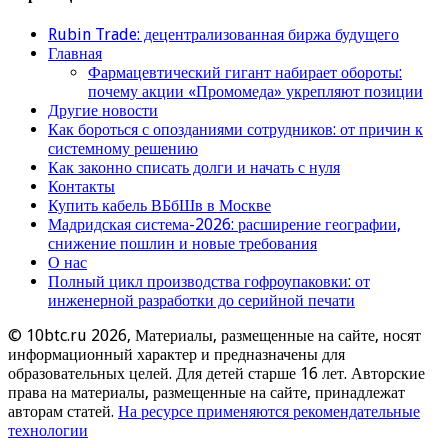
Rubin Trade: децентрализованная биржа будущего
Главная
Фармацевтический гигант набирает обороты:
почему акции «Промомеда» укрепляют позиции
Другие новости
Как бороться с опозданиями сотрудников: от причин к
системному решению
Как законно списать долги и начать с нуля
Контакты
Купить кабель ВБбШв в Москве
Мадридская система-2026: расширение географии,
снижение пошлин и новые требования
О нас
Полный цикл производства гофроупаковки: от
инженерной разработки до серийной печати
© 10btc.ru 2026, Материалы, размещенные на сайте, носят
информационный характер и предназначены для
образовательных целей. Для детей старше 16 лет. Авторские
права на материалы, размещенные на сайте, принадлежат
авторам статей.
На ресурсе применяются рекомендательные
технологии