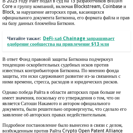
В 2023 году Райт подал в суд на 13 разработчиков Bitcoin
Core и группу компаний, включая Blockstream, Coinbase и
Block, за нарушение авторских прав, касающихся
официального документа Биткоина, его формата файла и прав
на базу данных блокчейна Биткоин.
Читайте также:
DeFi-хаб Chainage запрашивает
одобрение сообщества на привлечение $13 млн
В ответ Фонд правовой защиты Биткоина подчеркнул
тенденцию оскорбительных судебных исков против
известных контрибьюторов Биткоина. По мнению фонда
защиты, эти иски сдерживают развитие из-за связанных с
ними времени, стресса, расходов и юридических рисков.
Однако победа Райта в области авторских прав больше не
имеет значения, поскольку его утверждения о том, что он
является Сатоши Накамото и автором официального
документа, были решительно опровергнуты, что сделало его
заявление об авторских правах недействительным.
Подробное постановление было вынесено в связи с делом,
возбужденным против Райта Crypto Open Patent Alliance