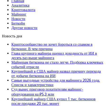
Главная
Аналитика
Криптовалюта
Майнинг
Новости
Биткойн
Другие новости
Новость дня
Криптосообщество не хочет бороться со спамом в
биткоине. В чем причина
Глава крупного майнера оценил доходность от ИИ в
десять раз выше майнинга
Майнерам биткоина не стало легче. Подборка ключевых
событий отрасли
Крупнейший в США майнер назвал причину перехода
от добычи биткоина на ИИ
Самые выгодные устройства для майнинга 2026 года.
Список и характеристики
Суд вынес приговор похитителям майнинг-
оборудования на ₽5,3 млн
Крупнейший майнер США купил 1 тыс. биткоинов
после продажи 20 тыс. монет