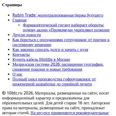
Страницы
Rubin Trade: децентрализованная биржа будущего
Главная
Фармацевтический гигант набирает обороты:
почему акции «Промомеда» укрепляют позиции
Другие новости
Как бороться с опозданиями сотрудников: от причин к
системному решению
Как законно списать долги и начать с нуля
Контакты
Купить кабель ВБбШв в Москве
Мадридская система-2026: расширение географии,
снижение пошлин и новые требования
О нас
Полный цикл производства гофроупаковки: от
инженерной разработки до серийной печати
© 10btc.ru 2026, Материалы, размещенные на сайте, носят
информационный характер и предназначены для
образовательных целей. Для детей старше 16 лет. Авторские
права на материалы, размещенные на сайте, принадлежат
авторам статей.
На ресурсе применяются рекомендательные