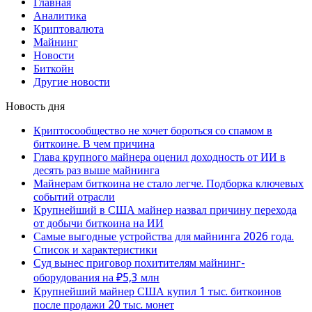
Главная
Аналитика
Криптовалюта
Майнинг
Новости
Биткойн
Другие новости
Новость дня
Криптосообщество не хочет бороться со спамом в
биткоине. В чем причина
Глава крупного майнера оценил доходность от ИИ в
десять раз выше майнинга
Майнерам биткоина не стало легче. Подборка ключевых
событий отрасли
Крупнейший в США майнер назвал причину перехода
от добычи биткоина на ИИ
Самые выгодные устройства для майнинга 2026 года.
Список и характеристики
Суд вынес приговор похитителям майнинг-
оборудования на ₽5,3 млн
Крупнейший майнер США купил 1 тыс. биткоинов
после продажи 20 тыс. монет