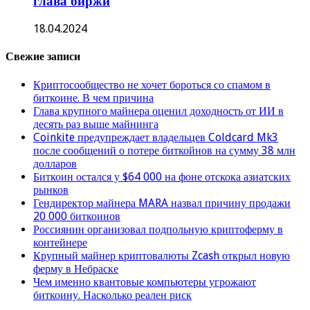
глава биржи
18.04.2024
Свежие записи
Криптосообщество не хочет бороться со спамом в
биткоине. В чем причина
Глава крупного майнера оценил доходность от ИИ в
десять раз выше майнинга
Coinkite предупреждает владельцев Coldcard Mk3
после сообщений о потере биткойнов на сумму 38 млн
долларов
Биткоин остался у $64 000 на фоне отскока азиатских
рынков
Гендиректор майнера MARA назвал причину продажи
20 000 биткоинов
Россиянин организовал подпольную криптоферму в
контейнере
Крупный майнер криптовалюты Zcash открыл новую
ферму в Небраске
Чем именно квантовые компьютеры угрожают
биткоину. Насколько реален риск