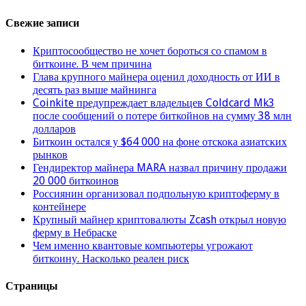
Свежие записи
Криптосообщество не хочет бороться со спамом в
биткоине. В чем причина
Глава крупного майнера оценил доходность от ИИ в
десять раз выше майнинга
Coinkite предупреждает владельцев Coldcard Mk3
после сообщений о потере биткойнов на сумму 38 млн
долларов
Биткоин остался у $64 000 на фоне отскока азиатских
рынков
Гендиректор майнера MARA назвал причину продажи
20 000 биткоинов
Россиянин организовал подпольную криптоферму в
контейнере
Крупный майнер криптовалюты Zcash открыл новую
ферму в Небраске
Чем именно квантовые компьютеры угрожают
биткоину. Насколько реален риск
Страницы