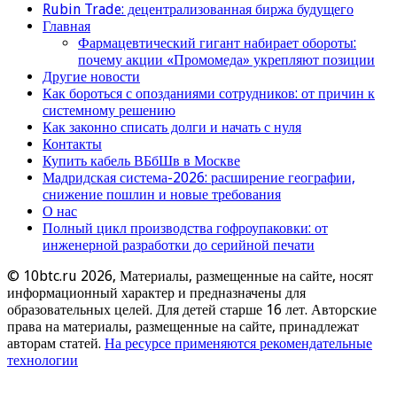
Rubin Trade: децентрализованная биржа будущего
Главная
Фармацевтический гигант набирает обороты:
почему акции «Промомеда» укрепляют позиции
Другие новости
Как бороться с опозданиями сотрудников: от причин к
системному решению
Как законно списать долги и начать с нуля
Контакты
Купить кабель ВБбШв в Москве
Мадридская система-2026: расширение географии,
снижение пошлин и новые требования
О нас
Полный цикл производства гофроупаковки: от
инженерной разработки до серийной печати
© 10btc.ru 2026, Материалы, размещенные на сайте, носят
информационный характер и предназначены для
образовательных целей. Для детей старше 16 лет. Авторские
права на материалы, размещенные на сайте, принадлежат
авторам статей.
На ресурсе применяются рекомендательные
технологии