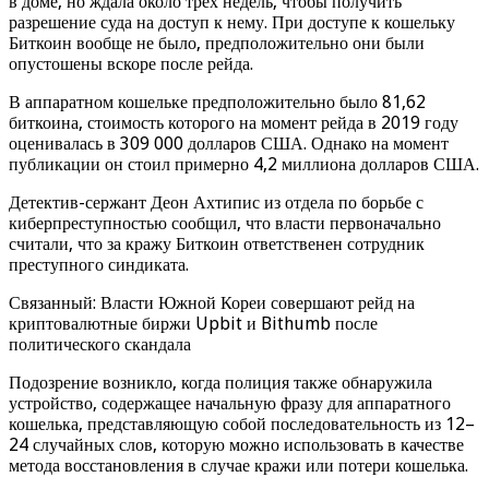
в доме, но ждала около трех недель, чтобы получить
разрешение суда на доступ к нему. При доступе к кошельку
Биткоин вообще не было, предположительно они были
опустошены вскоре после рейда.
В аппаратном кошельке предположительно было 81,62
биткоина, стоимость которого на момент рейда в 2019 году
оценивалась в 309 000 долларов США. Однако на момент
публикации он стоил примерно 4,2 миллиона долларов США.
Детектив-сержант Деон Ахтипис из отдела по борьбе с
киберпреступностью сообщил, что власти первоначально
считали, что за кражу Биткоин ответственен сотрудник
преступного синдиката.
Связанный: Власти Южной Кореи совершают рейд на
криптовалютные биржи Upbit и Bithumb после
политического скандала
Подозрение возникло, когда полиция также обнаружила
устройство, содержащее начальную фразу для аппаратного
кошелька, представляющую собой последовательность из 12–
24 случайных слов, которую можно использовать в качестве
метода восстановления в случае кражи или потери кошелька.