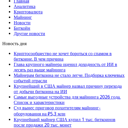
Главная
Аналитика
Криптовалюта
Майнинг
Новости
Биткойн
Другие новости
Новость дня
Криптосообщество не хочет бороться со спамом в
биткоине. В чем причина
Глава крупного майнера оценил доходность от ИИ в
десять раз выше майнинга
Майнерам биткоина не стало легче. Подборка ключевых
событий отрасли
Крупнейший в США майнер назвал причину перехода
от добычи биткоина на ИИ
Самые выгодные устройства для майнинга 2026 года.
Список и характеристики
Суд вынес приговор похитителям майнинг-
оборудования на ₽5,3 млн
Крупнейший майнер США купил 1 тыс. биткоинов
после продажи 20 тыс. монет