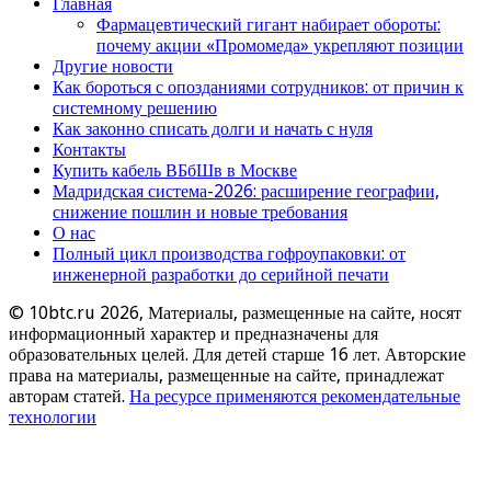
Главная
Фармацевтический гигант набирает обороты:
почему акции «Промомеда» укрепляют позиции
Другие новости
Как бороться с опозданиями сотрудников: от причин к
системному решению
Как законно списать долги и начать с нуля
Контакты
Купить кабель ВБбШв в Москве
Мадридская система-2026: расширение географии,
снижение пошлин и новые требования
О нас
Полный цикл производства гофроупаковки: от
инженерной разработки до серийной печати
© 10btc.ru 2026, Материалы, размещенные на сайте, носят
информационный характер и предназначены для
образовательных целей. Для детей старше 16 лет. Авторские
права на материалы, размещенные на сайте, принадлежат
авторам статей.
На ресурсе применяются рекомендательные
технологии