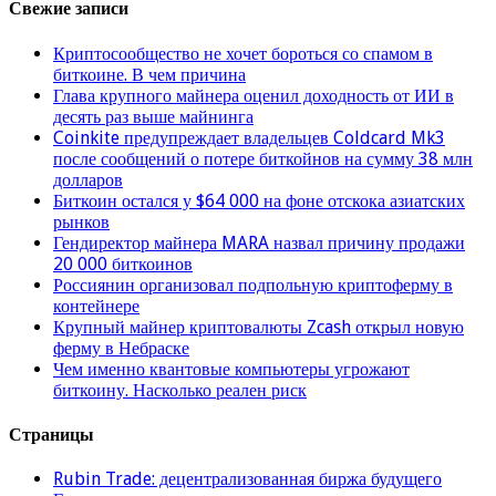
Свежие записи
Криптосообщество не хочет бороться со спамом в
биткоине. В чем причина
Глава крупного майнера оценил доходность от ИИ в
десять раз выше майнинга
Coinkite предупреждает владельцев Coldcard Mk3
после сообщений о потере биткойнов на сумму 38 млн
долларов
Биткоин остался у $64 000 на фоне отскока азиатских
рынков
Гендиректор майнера MARA назвал причину продажи
20 000 биткоинов
Россиянин организовал подпольную криптоферму в
контейнере
Крупный майнер криптовалюты Zcash открыл новую
ферму в Небраске
Чем именно квантовые компьютеры угрожают
биткоину. Насколько реален риск
Страницы
Rubin Trade: децентрализованная биржа будущего