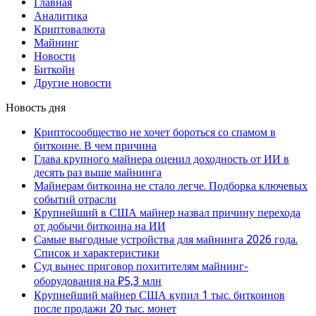
Главная
Аналитика
Криптовалюта
Майнинг
Новости
Биткойн
Другие новости
Новость дня
Криптосообщество не хочет бороться со спамом в
биткоине. В чем причина
Глава крупного майнера оценил доходность от ИИ в
десять раз выше майнинга
Майнерам биткоина не стало легче. Подборка ключевых
событий отрасли
Крупнейший в США майнер назвал причину перехода
от добычи биткоина на ИИ
Самые выгодные устройства для майнинга 2026 года.
Список и характеристики
Суд вынес приговор похитителям майнинг-
оборудования на ₽5,3 млн
Крупнейший майнер США купил 1 тыс. биткоинов
после продажи 20 тыс. монет