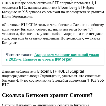
США в январе объем биткоин-ETF впервые превысил 1,1
миллиона BTC, написал аналитик Bloomberg ETF Эрик
Балчунас на X 6 декабря со ссылкой на наблюдателя за рынком
Шона Эдмондсона.
«Спотовые ETF США только что обогнали Сатоши по общему
количеству Биткоин, сейчас их насчитывается более 1,1
миллиона, больше, чем у кого-либо в мире, и им еще нет даже
года, они еще буквально младенцы. Потрясающе», — сказал
Балчунас.
Читайте также:
Акции всех майнинг-компаний упали
в 2025-м. Главное из отчета JPMorgan
Данные наблюдателя Bitcoin ETF HODL15Capital
подтверждают выводы Эдмондсона, указывая, что спотовые
биткоин-ETF по состоянию на 5 декабря содержали 1 103 965
BTC.
Сколько Биткоин хранит Сатоши?
Сатоши Накамото — анонимный создатель Биткоина,