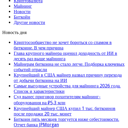
Криптовалюта
Майнинг
Новости
Биткойн
Другие новости
Новость дня
Криптосообщество не хочет бороться со спамом в
биткоине. В чем причина
Глава крупного майнера оценил доходность от ИИ в
десять раз выше майнинга
Майнерам биткоина не стало легче. Подборка ключевых
событий отрасли
Крупнейший в США майнер назвал причину перехода
от добычи биткоина на ИИ
Самые выгодные устройства для майнинга 2026 года.
Список и характеристики
Суд вынес приговор похитителям майнинг-
оборудования на ₽5,3 млн
Крупнейший майнер США купил 1 тыс. биткоинов
после продажи 20 тыс. монет
Биткоин пять месяцев торгуется ниже себестоимости.
Отчет банка JPMorgan