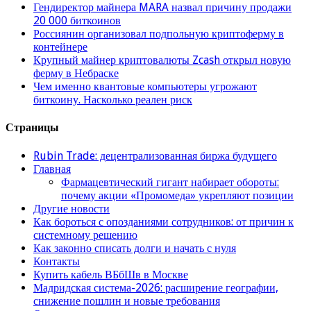
Гендиректор майнера MARA назвал причину продажи
20 000 биткоинов
Россиянин организовал подпольную криптоферму в
контейнере
Крупный майнер криптовалюты Zcash открыл новую
ферму в Небраске
Чем именно квантовые компьютеры угрожают
биткоину. Насколько реален риск
Страницы
Rubin Trade: децентрализованная биржа будущего
Главная
Фармацевтический гигант набирает обороты:
почему акции «Промомеда» укрепляют позиции
Другие новости
Как бороться с опозданиями сотрудников: от причин к
системному решению
Как законно списать долги и начать с нуля
Контакты
Купить кабель ВБбШв в Москве
Мадридская система-2026: расширение географии,
снижение пошлин и новые требования