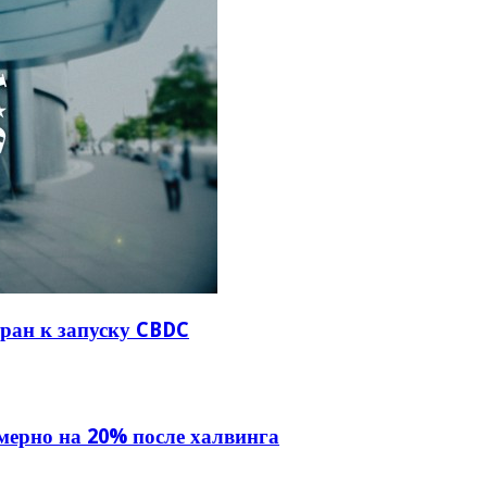
ран к запуску CBDC
мерно на 20% после халвинга