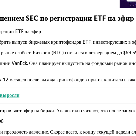
ешением SEC по регистрации ETF на эфир
брить выпуск биржевых криптофондов ETF, инвестирующих в э
ынке слабеет. Биткоин (BTC) снизился в четверг днем до $69 5
мпнии VanEck. Она планирует выпустить на фондовый рынок ин
 12 месяцев после выхода криптофондов приток капитала в тако
 выросли
тправляют эфир на биржи. Аналитики считают, что после запус
0.
 преодолеть давление. Скорее всего, к концу текущей недели ал