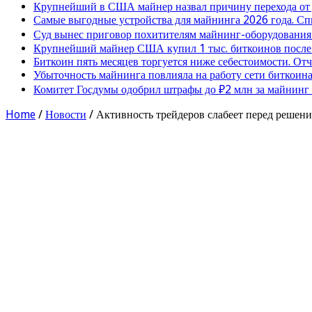
Крупнейший в США майнер назвал причину перехода от
Самые выгодные устройства для майнинга 2026 года. Сп
Суд вынес приговор похитителям майнинг-оборудования
Крупнейший майнер США купил 1 тыс. биткоинов после 
Биткоин пять месяцев торгуется ниже себестоимости. От
Убыточность майнинга повлияла на работу сети биткоина
Комитет Госдумы одобрил штрафы до ₽2 млн за майнинг
Home
/
Новости
/
Активность трейдеров слабеет перед решени