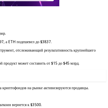
фир.
97, а ETH подешевел до $3837.
струмент, отслеживающий результативность крупнейшего
й продукт может составить от $15 до $45 млрд.
ка криптофондов на рынке активизируются продавцы.
ьткоин вернется к $3500.