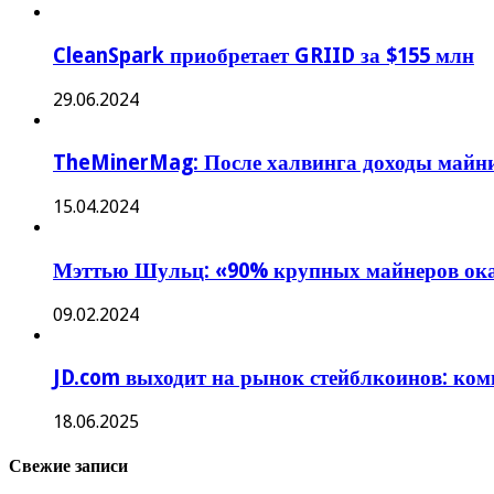
CleanSpark приобретает GRIID за $155 млн
29.06.2024
TheMinerMag: После халвинга доходы майни
15.04.2024
Мэттью Шульц: «90% крупных майнеров ока
09.02.2024
JD.com выходит на рынок стейблкоинов: ком
18.06.2025
Свежие записи