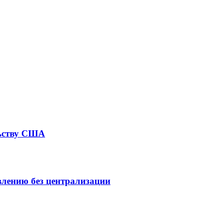
льству США
влению без централизации