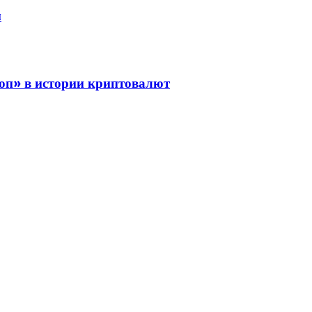
м
роп» в истории криптовалют