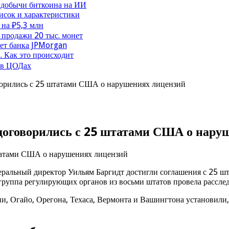
 добычи биткоина на ИИ
исок и характеристики
 на ₽5,3 млн
продажи 20 тыс. монет
чет банка JPMorgan
. Как это происходит
 в ЦОДах
ворились с 25 штатами США о нарушениях лицензий
 договорились с 25 штатами США о нару
еральный директор Уильям Баргидт достигли соглашения с 25 ш
 группа регулирующих органов из восьми штатов провела рассл
и, Огайо, Орегона, Техаса, Вермонта и Вашингтона установили