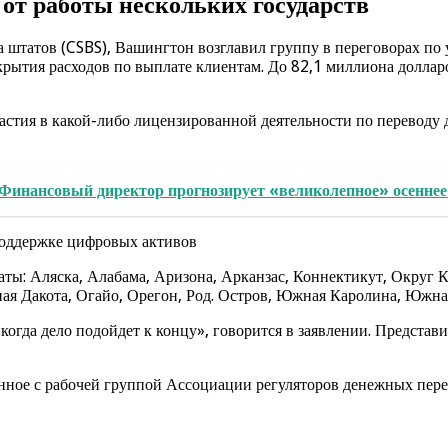
 от работы нескольких государств
 штатов (CSBS), Вашингтон возглавил группу в переговорах по 
крытия расходов по выплате клиентам. До 82,1 миллиона доллар
астия в какой-либо лицензированной деятельности по переводу 
Финансовый директор прогнозирует «великолепное» осеннее
поддержке цифровых активов
ты: Аляска, Алабама, Аризона, Арканзас, Коннектикут, Округ 
ая Дакота, Огайо, Орегон, Род. Остров, Южная Каролина, Южна
огда дело подойдет к концу», говорится в заявлении. Представи
ванное с рабочей группой Ассоциации регуляторов денежных пер