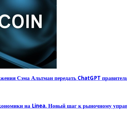
ложения Сэма Альтман передать ChatGPT правите
кономики на Linea. Новый шаг к рыночному упра