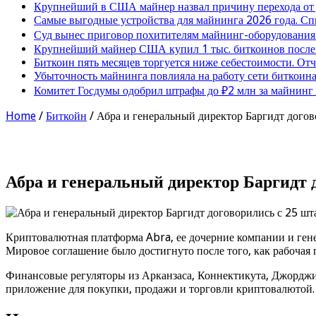
Крупнейший в США майнер назвал причину перехода от
Самые выгодные устройства для майнинга 2026 года. Сп
Суд вынес приговор похитителям майнинг-оборудования
Крупнейший майнер США купил 1 тыс. биткоинов после 
Биткоин пять месяцев торгуется ниже себестоимости. От
Убыточность майнинга повлияла на работу сети биткоина
Комитет Госдумы одобрил штрафы до ₽2 млн за майнинг
Home
/
Биткойн
/
Абра и генеральный директор Баргидт дого
Абра и генеральный директор Баргидт
Криптовалютная платформа Abra, ее дочерние компании и ген
Мировое соглашение было достигнуто после того, как рабочая
Финансовые регуляторы из Арканзаса, Коннектикута, Джорджи
приложение для покупки, продажи и торговли криптовалютой.