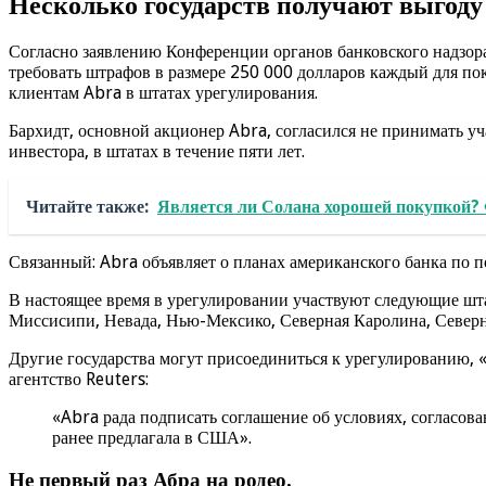
Несколько государств получают выгоду
Согласно заявлению Конференции органов банковского надзора
требовать штрафов в размере 250 000 долларов каждый для по
клиентам Abra в штатах урегулирования.
Бархидт, основной акционер Abra, согласился не принимать уч
инвестора, в штатах в течение пяти лет.
Читайте также:
Является ли Солана хорошей покупкой? 
Связанный: Abra объявляет о планах американского банка по 
В настоящее время в урегулировании участвуют следующие шта
Миссисипи, Невада, Нью-Мексико, Северная Каролина, Северн
Другие государства могут присоединиться к урегулированию, «к
агентство Reuters:
«Abra рада подписать соглашение об условиях, согласо
ранее предлагала в США».
Не первый раз Абра на родео.