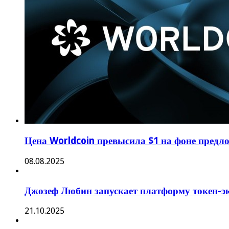
Цена Worldcoin превысила $1 на фоне пред
08.08.2025
Джозеф Любин запускает платформу токен-э
21.10.2025