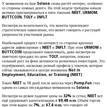
У мемкоинов на базе
Solana
снова растёт интерес, особенно
со стороны «умных денег». На этой неделе трейдеры начали
активно присматриваться к пяти токенам:
NEET
,
URMOM
,
BUTTCOIN
,
TOLY
и
INFLT
.
Несмотря на волатильность, эти монеты привлекают
стратегическое накопление, что может говорить о растущей
уверенности участников рынка.
Наибольший прирост по интересу со стороны крупных
адресов зафиксирован у
NEET
и
INFLT
. При этом
URMOM
и
BUTTCOIN
продолжают накапливать, даже несмотря на
заметную просадку по цене.
TOLY
, напротив, показал
сильный рост на фоне активности розничных инвесторов. Это
подчёркивает, насколько разный профиль у токенов, которые
сейчас оказываются в центре внимания.
Not in
Employment, Education, or Training (NEET)
Токен
NEET
за 16 дней после запуска через
Pump.Fun
стал
одним из самых обсуждаемых мемкоинов на
Solana
.
Несмотря на резкое падение цены на
32%
за сутки,
NEET
всё
ещё удерживает капитализацию в
$9,48 млн
. Объём торгов
при этом вырос на
7%
, до
$7,6 млн
, что говорит об