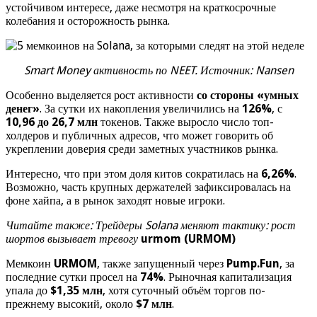
устойчивом интересе, даже несмотря на краткосрочные
колебания и осторожность рынка.
Smart Money активность по NEET. Источник: Nansen
Особенно выделяется рост активности
со стороны «умных
денег»
. За сутки их накопления увеличились на
126%
, с
10,96 до 26,7 млн
токенов. Также выросло число топ-
холдеров и публичных адресов, что может говорить об
укреплении доверия среди заметных участников рынка.
Интересно, что при этом доля китов сократилась на
6,26%
.
Возможно, часть крупных держателей зафиксировалась на
фоне хайпа, а в рынок заходят новые игроки.
Читайте также: Трейдеры Solana меняют тактику: рост
шортов вызывает тревогу
urmom (URMOM)
Мемкоин
URMOM
, также запущенный через
Pump.Fun
, за
последние сутки просел на
74%
. Рыночная капитализация
упала до
$1,35 млн
, хотя суточный объём торгов по-
прежнему высокий, около
$7 млн
.