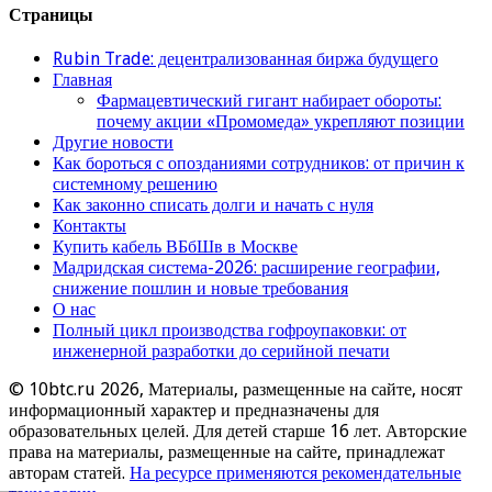
Страницы
Rubin Trade: децентрализованная биржа будущего
Главная
Фармацевтический гигант набирает обороты:
почему акции «Промомеда» укрепляют позиции
Другие новости
Как бороться с опозданиями сотрудников: от причин к
системному решению
Как законно списать долги и начать с нуля
Контакты
Купить кабель ВБбШв в Москве
Мадридская система-2026: расширение географии,
снижение пошлин и новые требования
О нас
Полный цикл производства гофроупаковки: от
инженерной разработки до серийной печати
© 10btc.ru 2026, Материалы, размещенные на сайте, носят
информационный характер и предназначены для
образовательных целей. Для детей старше 16 лет. Авторские
права на материалы, размещенные на сайте, принадлежат
авторам статей.
На ресурсе применяются рекомендательные