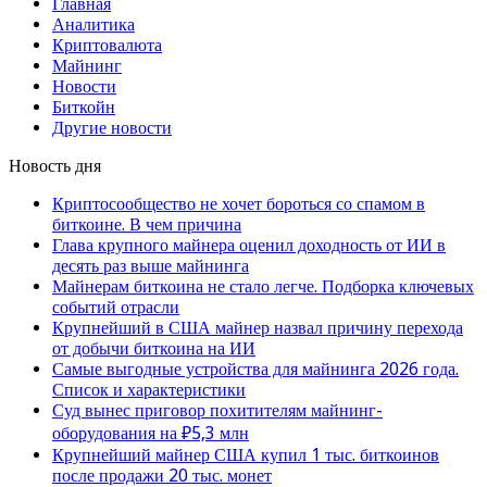
Главная
Аналитика
Криптовалюта
Майнинг
Новости
Биткойн
Другие новости
Новость дня
Криптосообщество не хочет бороться со спамом в
биткоине. В чем причина
Глава крупного майнера оценил доходность от ИИ в
десять раз выше майнинга
Майнерам биткоина не стало легче. Подборка ключевых
событий отрасли
Крупнейший в США майнер назвал причину перехода
от добычи биткоина на ИИ
Самые выгодные устройства для майнинга 2026 года.
Список и характеристики
Суд вынес приговор похитителям майнинг-
оборудования на ₽5,3 млн
Крупнейший майнер США купил 1 тыс. биткоинов
после продажи 20 тыс. монет