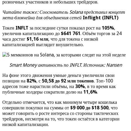
розничных участников и небольших трейдеров.
Читайте также: Сооснователь Solana представил концепт
мета-блокчейна для объединения сетей
Inflight (INFLT)
Токен
INFLT
за последние сутки показал рост на
105%
,
увеличив капитализацию до
$641 761
. Объём торгов за 24
часа достиг
$1,16 млн
, что для токена с низкой
капитализацией выглядит внушительно.
Smart Money активность по INFLT. Источник: Nansen
На фоне этого движения умные деньги увеличили свои
позиции на
82%
, с
50,58 до 92 млн токенов
. Топ-100
адресов тоже нарастили объёмы, на
30%
, в то время как
публичные холдеры сократили долю на
11,6%
.
Отдельно отмечается, что как минимум четыре кошелька
совершили покупки на суммы от
$9 000 до $18 500
, что
может говорить о росте интереса со стороны тактических
трейдеров, несмотря на то, что токен остаётся в категории
низкой капитализации.