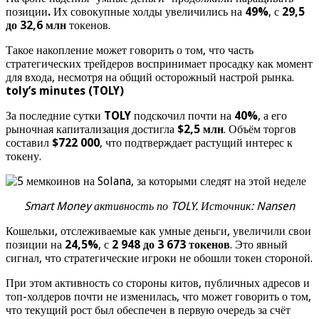
позиции
.
Их совокупные холды увеличились на
49%
, с
29,5
до 32,6 млн
токенов.
Такое накопление может говорить о том, что часть
стратегических трейдеров воспринимает просадку как момент
для входа, несмотря на общий осторожный настрой рынка.
toly’s minutes (TOLY)
За последние сутки
TOLY
подскочил почти на
40%
, а его
рыночная капитализация достигла
$2,5 млн
. Объём торгов
составил
$722 000
, что подтверждает растущий интерес к
токену.
Smart Money активность по TOLY. Источник: Nansen
Кошельки, отслеживаемые как умные деньги, увеличили свои
позиции на
24,5%
, с
2 948 до 3 673 токенов
. Это явный
сигнал, что стратегические игроки не обошли токен стороной.
При этом активность со стороны китов, публичных адресов и
топ-холдеров почти не изменилась, что может говорить о том,
что текущий рост был обеспечен в первую очередь за счёт